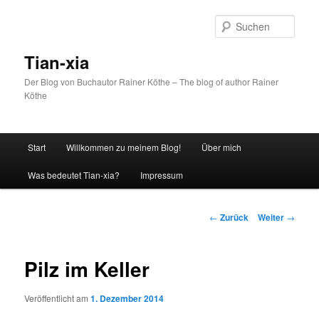
Zum
Inhalt
Such
wechseln
Tian-xia
Der Blog von Buchautor Rainer Köthe – The blog of author Rainer
Köthe
Hauptmenü
Start
Willkommen zu meinem Blog!
Über mich
Was bedeutet Tian-xia?
Impressum
Beitrags-
←
Zurück
Weiter
→
Navigation
Pilz im Keller
Veröffentlicht am
1. Dezember 2014