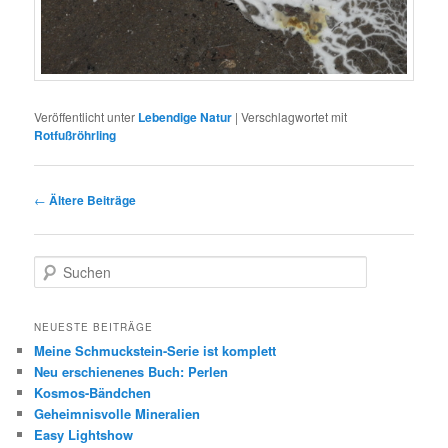
Veröffentlicht unter
Lebendige Natur
|
Verschlagwortet mit
Rotfußröhrling
Beitrags-
←
Ältere Beiträge
Navigation
S
u
c
h
NEUESTE BEITRÄGE
e
Meine Schmuckstein-Serie ist komplett
n
Neu erschienenes Buch: Perlen
Kosmos-Bändchen
Geheimnisvolle Mineralien
Easy Lightshow