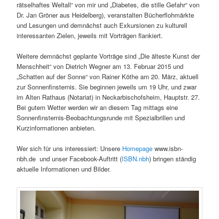
rätselhaftes Weltall“ von mir und „Diabetes, die stille Gefahr“ von
Dr. Jan Gröner aus Heidelberg), veranstalten Bücherflohmärkte
und Lesungen und demnächst auch Exkursionen zu kulturell
interessanten Zielen, jeweils mit Vorträgen flankiert.
Weitere demnächst geplante Vorträge sind „Die älteste Kunst der
Menschheit“ von Dietrich Wegner am 13. Februar 2015 und
„Schatten auf der Sonne“ von Rainer Köthe am 20. März, aktuell
zur Sonnenfinsternis. Sie beginnen jeweils um 19 Uhr, und zwar
im Alten Rathaus (Notariat) in Neckarbischofsheim, Hauptstr. 27.
Bei gutem Wetter werden wir an diesem Tag mittags eine
Sonnenfinsternis-Beobachtungsrunde mit Spezialbrillen und
Kurzinformationen anbieten.
Wer sich für uns interessiert: Unsere
Homepage
www.isbn-
nbh.de
und unser Facebook-Auftritt (
ISBN.nbh
) bringen ständig
aktuelle Informationen und Bilder.