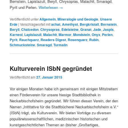
Bernstein, Lapislazuli, Beryll, Chrysopras, Malachit, Smaragd,
Pyrit und Perlen.
Weiterlesen
→
Veröffentlicht unter
Allgemein
,
Mineralogie und Geologie
,
Unsere
Erde
|
Verschlagwortet mit
achat
,
Amethyst
,
Bergkristall
,
Bernstein
,
Beryll
,
Chalcedon
,
Chrysopras
,
Edelsteine
,
Granat
,
Jade
,
Jaspis
,
Karneol
,
Lapislazuli
,
Malachit
,
Marmor
,
Mondstein
,
Onyx
,
Perlen
,
Pyrit
,
Rauchquarz
,
Readers Digest
,
Rosenquarz
,
Rubin
,
Schmucksteine
,
Smaragd
,
Turmalin
Kulturverein ISbN gegründet
Veröffentlicht am
27. Januar 2015
Vor einigen Monaten habe ich gemeinsam mit einigen Mitstreitern
einen Förderverein für unsere hiesige Stadtbibliothek in
Neckarbischofsheim gegründet. Wir führen diesen Verein, der den
Namen „Inititative für die Stadtbücherei Neckarbischofsheim e.V.“
(ISbN) trägt, als Kulturverein. Wir bieten Vorträge zu diversen
populärwissenschaftlichen, medizinischen historischen und
kunstgeschichtlichen Themen an (bisher „Großartiges,