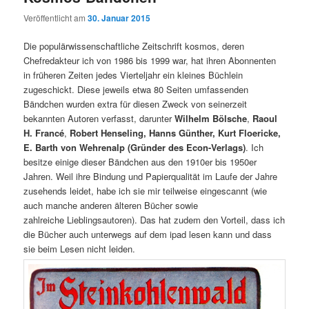
Veröffentlicht am
30. Januar 2015
Die populärwissenschaftliche Zeitschrift kosmos, deren
Chefredakteur ich von 1986 bis 1999 war, hat ihren Abonnenten
in früheren Zeiten jedes Vierteljahr ein kleines Büchlein
zugeschickt. Diese jeweils etwa 80 Seiten umfassenden
Bändchen wurden extra für diesen Zweck von seinerzeit
bekannten Autoren verfasst, darunter
Wilhelm Bölsche
,
Raoul
H. Francé
,
Robert Henseling, Hanns Günther, Kurt Floericke,
E. Barth von Wehrenalp (Gründer des Econ-Verlags)
. Ich
besitze einige dieser Bändchen aus den 1910er bis 1950er
Jahren. Weil ihre Bindung und Papierqualität im Laufe der Jahre
zusehends leidet, habe ich sie mir teilweise eingescannt (wie
auch manche anderen älteren Bücher sowie
zahlreiche Lieblingsautoren). Das hat zudem den Vorteil, dass ich
die Bücher auch unterwegs auf dem ipad lesen kann und dass
sie beim Lesen nicht leiden.