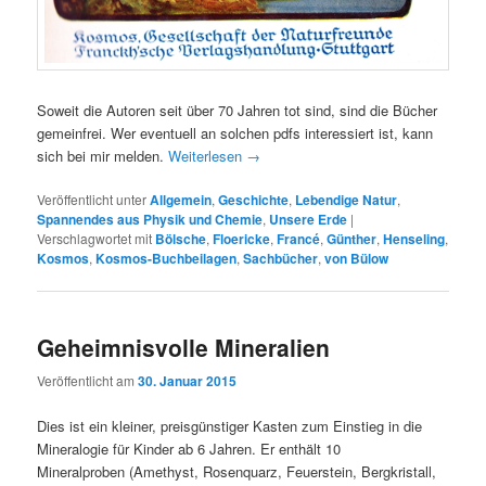
Soweit die Autoren seit über 70 Jahren tot sind, sind die Bücher
gemeinfrei. Wer eventuell an solchen pdfs interessiert ist, kann
sich bei mir melden.
Weiterlesen
→
Veröffentlicht unter
Allgemein
,
Geschichte
,
Lebendige Natur
,
Spannendes aus Physik und Chemie
,
Unsere Erde
|
Verschlagwortet mit
Bölsche
,
Floericke
,
Francé
,
Günther
,
Henseling
,
Kosmos
,
Kosmos-Buchbeilagen
,
Sachbücher
,
von Bülow
Geheimnisvolle Mineralien
Veröffentlicht am
30. Januar 2015
Dies ist ein kleiner, preisgünstiger Kasten zum Einstieg in die
Mineralogie für Kinder ab 6 Jahren. Er enthält 10
Mineralproben (Amethyst, Rosenquarz, Feuerstein, Bergkristall,