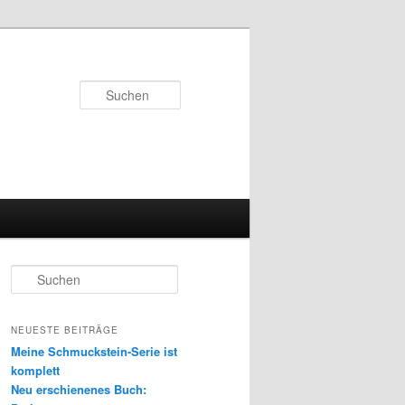
Suchen
S
u
c
h
NEUESTE BEITRÄGE
e
Meine Schmuckstein-Serie ist
n
komplett
Neu erschienenes Buch: