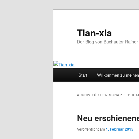
Zum
Zum
Inhalt
sekundären
wechseln
Inhalt
Tian-xia
wechseln
Der Blog von Buchautor Rainer 
Hauptmenü
Start
Willkommen zu meinem
ARCHIV FÜR DEN MONAT:
FEBRUA
Neu erschienene
Veröffentlicht am
1. Februar 2015