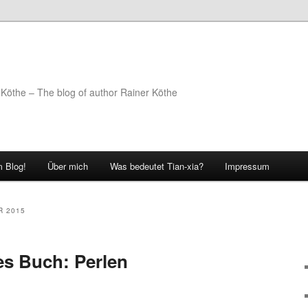
Köthe – The blog of author Rainer Köthe
 Blog!
Über mich
Was bedeutet Tian-xia?
Impressum
R 2015
s Buch: Perlen