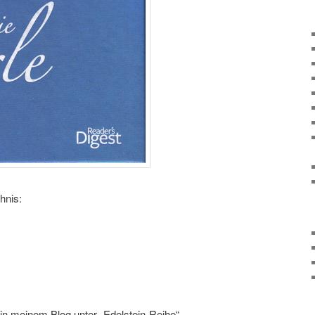
hnis:
in meinem Blog unter „Edelstein-Reihe“.