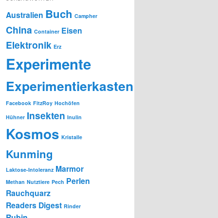
Buch
Australien
Campher
China
Eisen
Container
Elektronik
Erz
Experimente
Experimentierkasten
Facebook
FitzRoy
Hochöfen
Insekten
Hühner
Inulin
Kosmos
Kristalle
Kunming
Marmor
Laktose-Intoleranz
Perlen
Methan
Nutztiere
Pech
Rauchquarz
Readers Digest
Rinder
Rubin