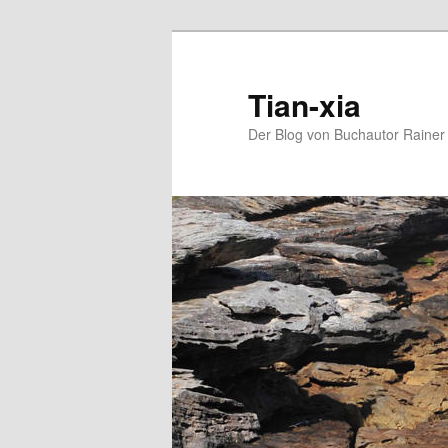
Zum
Zum
Inhalt
sekundären
wechseln
Inhalt
Tian-xia
wechseln
Der Blog von Buchautor Rainer 