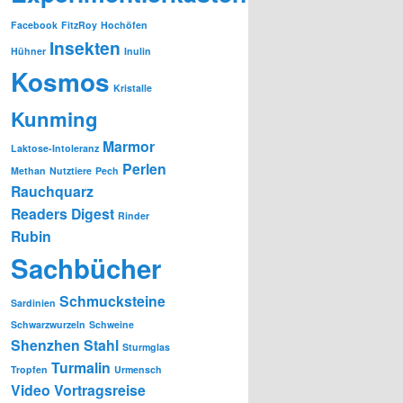
Facebook
FitzRoy
Hochöfen
Insekten
Hühner
Inulin
Kosmos
Kristalle
Kunming
Marmor
Laktose-Intoleranz
Perlen
Methan
Nutztiere
Pech
Rauchquarz
Readers Digest
Rinder
Rubin
Sachbücher
Schmucksteine
Sardinien
Schwarzwurzeln
Schweine
Shenzhen
Stahl
Sturmglas
Turmalin
Tropfen
Urmensch
Video
Vortragsreise