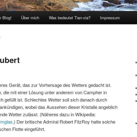
 Blog!
Über mich
Was bedeutet Tian-xia?
Impressum
R
ubert
eres Gerät, das zur Vorhersage des Wetters gedacht ist.
e, die mit einer Lösung unter anderem von Campher in
gefüllt ist. Schlechtes Wetter soll sich danach durch
 ankündigen, wobei das Aussehen dieser Kristalle angeblich
e Wetter zulässt. (Näheres dazu in Wikipedia:
urmglas
.) Der britische Admiral Robert FitzRoy hatte solche
schen Flotte eingeführt.