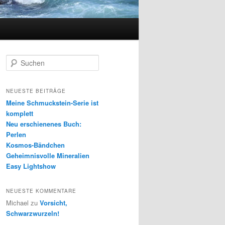
S
u
c
h
NEUESTE BEITRÄGE
e
Meine Schmuckstein-Serie ist
n
komplett
Neu erschienenes Buch:
Perlen
Kosmos-Bändchen
Geheimnisvolle Mineralien
Easy Lightshow
NEUESTE KOMMENTARE
Michael
zu
Vorsicht,
Schwarzwurzeln!