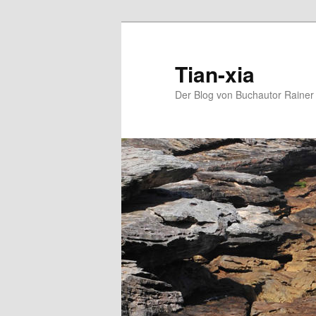
Zum
Zum
Inhalt
sekundären
wechseln
Inhalt
Tian-xia
wechseln
Der Blog von Buchautor Rainer 