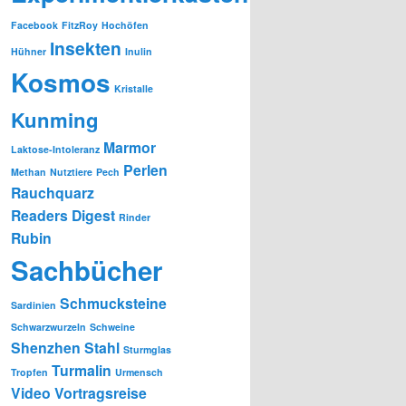
Facebook
FitzRoy
Hochöfen
Insekten
Hühner
Inulin
Kosmos
Kristalle
Kunming
Marmor
Laktose-Intoleranz
Perlen
Methan
Nutztiere
Pech
Rauchquarz
Readers Digest
Rinder
Rubin
Sachbücher
Schmucksteine
Sardinien
Schwarzwurzeln
Schweine
Shenzhen
Stahl
Sturmglas
Turmalin
Tropfen
Urmensch
Video
Vortragsreise