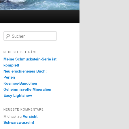
S
u
c
h
NEUESTE BEITRÄGE
e
Meine Schmuckstein-Serie ist
n
komplett
Neu erschienenes Buch:
Perlen
Kosmos-Bändchen
Geheimnisvolle Mineralien
Easy Lightshow
NEUESTE KOMMENTARE
Michael
zu
Vorsicht,
Schwarzwurzeln!