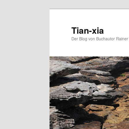
Zum
Zum
Inhalt
sekundären
wechseln
Inhalt
Tian-xia
wechseln
Der Blog von Buchautor Rainer 