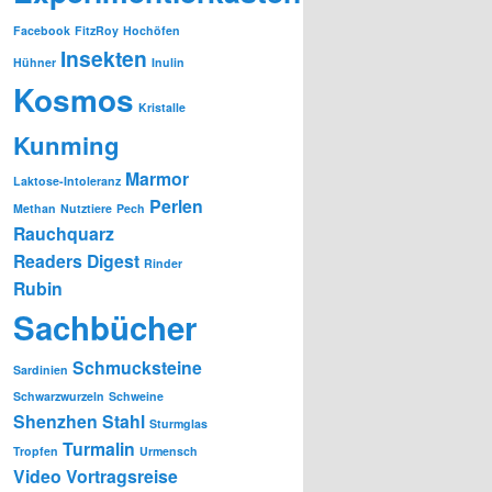
Facebook
FitzRoy
Hochöfen
Insekten
Hühner
Inulin
Kosmos
Kristalle
Kunming
Marmor
Laktose-Intoleranz
Perlen
Methan
Nutztiere
Pech
Rauchquarz
Readers Digest
Rinder
Rubin
Sachbücher
Schmucksteine
Sardinien
Schwarzwurzeln
Schweine
Shenzhen
Stahl
Sturmglas
Turmalin
Tropfen
Urmensch
Video
Vortragsreise