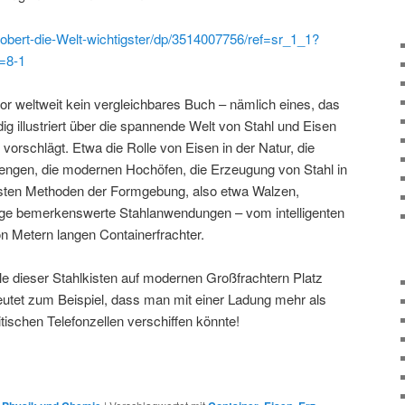
obert-die-Welt-wichtigster/dp/3514007756/ref=sr_1_1?
=8-1
or weltweit kein vergleichbares Buch – nämlich eines, das
ig illustriert über die spannende Welt von Stahl und Eisen
vorschlägt. Etwa die Rolle von Eisen in der Natur, die
engen, die modernen Hochöfen, die Erzeugung von Stahl in
gsten Methoden der Formgebung, also etwa Walzen,
ge bemerkenswerte Stahlanwendungen – vom intelligenten
n Metern langen Containerfrachter.
le dieser Stahlkisten auf modernen Großfrachtern Platz
utet zum Beispiel, dass man mit einer Ladung mehr als
itischen Telefonzellen verschiffen könnte!