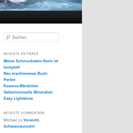
S
u
c
h
NEUESTE BEITRÄGE
e
Meine Schmuckstein-Serie ist
n
komplett
Neu erschienenes Buch:
Perlen
Kosmos-Bändchen
Geheimnisvolle Mineralien
Easy Lightshow
NEUESTE KOMMENTARE
Michael
zu
Vorsicht,
Schwarzwurzeln!