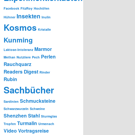
Facebook
FitzRoy
Hochöfen
Insekten
Hühner
Inulin
Kosmos
Kristalle
Kunming
Marmor
Laktose-Intoleranz
Perlen
Methan
Nutztiere
Pech
Rauchquarz
Readers Digest
Rinder
Rubin
Sachbücher
Schmucksteine
Sardinien
Schwarzwurzeln
Schweine
Shenzhen
Stahl
Sturmglas
Turmalin
Tropfen
Urmensch
Video
Vortragsreise