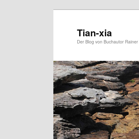
Zum
Zum
Inhalt
sekundären
wechseln
Inhalt
Tian-xia
wechseln
Der Blog von Buchautor Rainer 