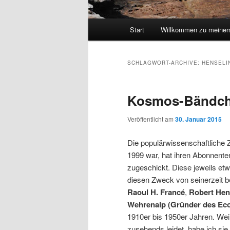
Hauptmenü
Start
Willkommen zu meinem
SCHLAGWORT-ARCHIVE:
HENSELI
Kosmos-Bändc
Veröffentlicht am
30. Januar 2015
Die populärwissenschaftliche 
1999 war, hat ihren Abonnenten 
zugeschickt. Diese jeweils e
diesen Zweck von seinerzeit b
Raoul H. Francé
,
Robert Hens
Wehrenalp (Gründer des Eco
1910er bis 1950er Jahren. Weil
zusehends leidet, habe ich si