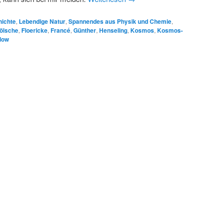
ichte
,
Lebendige Natur
,
Spannendes aus Physik und Chemie
,
ölsche
,
Floericke
,
Francé
,
Günther
,
Henseling
,
Kosmos
,
Kosmos-
low