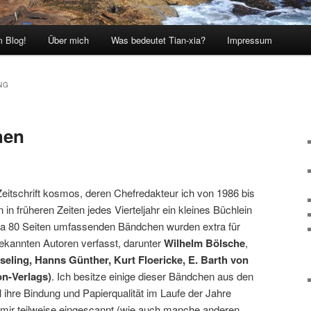
 Blog!
Über mich
Was bedeutet Tian-xia?
Impressum
NG
hen
Zeitschrift kosmos, deren Chefredakteur ich von 1986 bis
in früheren Zeiten jedes Vierteljahr ein kleines Büchlein
twa 80 Seiten umfassenden Bändchen wurden extra für
ekannten Autoren verfasst, darunter
Wilhelm Bölsche
,
eling, Hanns Günther, Kurt Floericke, E. Barth von
n-Verlags)
. Ich besitze einige dieser Bändchen aus den
 ihre Bindung und Papierqualität im Laufe der Jahre
e mir teilweise eingescannt (wie auch manche anderen