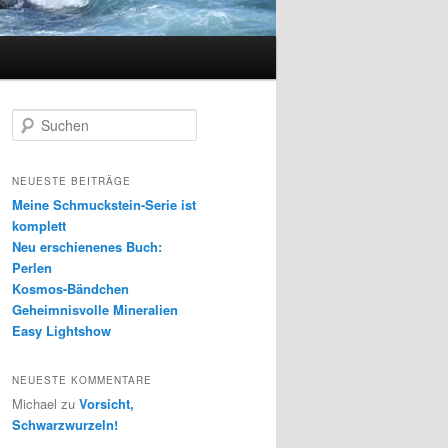
S
u
c
h
NEUESTE BEITRÄGE
e
Meine Schmuckstein-Serie ist
n
komplett
Neu erschienenes Buch:
Perlen
Kosmos-Bändchen
Geheimnisvolle Mineralien
Easy Lightshow
NEUESTE KOMMENTARE
Michael
zu
Vorsicht,
Schwarzwurzeln!