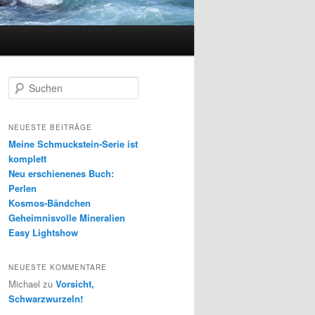
S
u
c
h
NEUESTE BEITRÄGE
e
Meine Schmuckstein-Serie ist
n
komplett
Neu erschienenes Buch:
Perlen
Kosmos-Bändchen
Geheimnisvolle Mineralien
Easy Lightshow
NEUESTE KOMMENTARE
Michael
zu
Vorsicht,
Schwarzwurzeln!