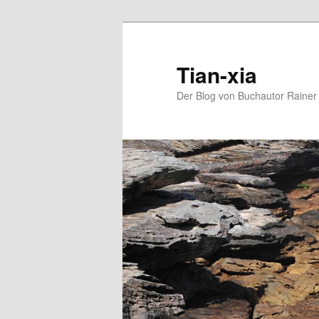
Zum
Zum
Inhalt
sekundären
wechseln
Inhalt
Tian-xia
wechseln
Der Blog von Buchautor Rainer 