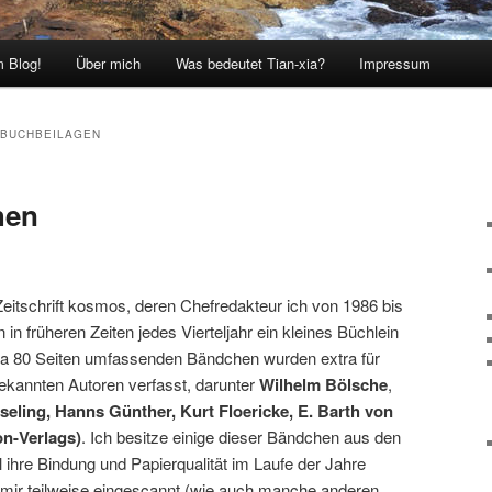
 Blog!
Über mich
Was bedeutet Tian-xia?
Impressum
BUCHBEILAGEN
hen
Zeitschrift kosmos, deren Chefredakteur ich von 1986 bis
in früheren Zeiten jedes Vierteljahr ein kleines Büchlein
twa 80 Seiten umfassenden Bändchen wurden extra für
ekannten Autoren verfasst, darunter
Wilhelm Bölsche
,
eling, Hanns Günther, Kurt Floericke, E. Barth von
n-Verlags)
. Ich besitze einige dieser Bändchen aus den
 ihre Bindung und Papierqualität im Laufe der Jahre
e mir teilweise eingescannt (wie auch manche anderen