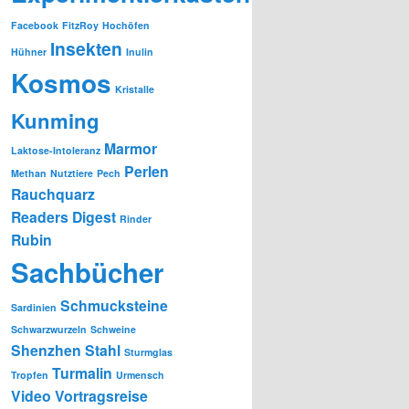
Facebook
FitzRoy
Hochöfen
Insekten
Hühner
Inulin
Kosmos
Kristalle
Kunming
Marmor
Laktose-Intoleranz
Perlen
Methan
Nutztiere
Pech
Rauchquarz
Readers Digest
Rinder
Rubin
Sachbücher
Schmucksteine
Sardinien
Schwarzwurzeln
Schweine
Shenzhen
Stahl
Sturmglas
Turmalin
Tropfen
Urmensch
Video
Vortragsreise