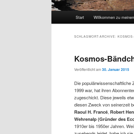
Hauptmenü
Start
Willkommen zu meinem
SCHLAGWORT-ARCHIVE:
KOSMOS-
Kosmos-Bändc
Veröffentlicht am
30. Januar 2015
Die populärwissenschaftliche 
1999 war, hat ihren Abonnenten 
zugeschickt. Diese jeweils e
diesen Zweck von seinerzeit b
Raoul H. Francé
,
Robert Hens
Wehrenalp (Gründer des Eco
1910er bis 1950er Jahren. Weil
zusehends leidet, habe ich si