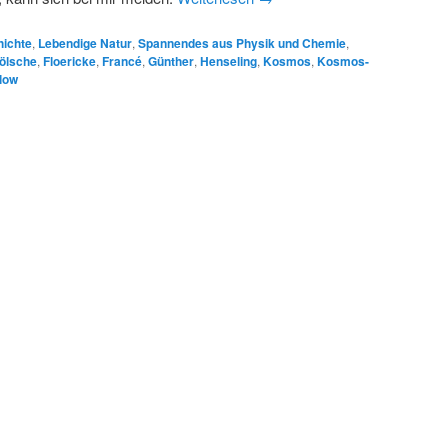
ichte
,
Lebendige Natur
,
Spannendes aus Physik und Chemie
,
ölsche
,
Floericke
,
Francé
,
Günther
,
Henseling
,
Kosmos
,
Kosmos-
low