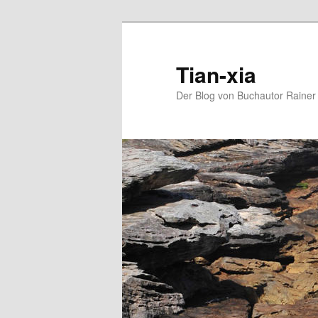
Zum
Zum
Inhalt
sekundären
wechseln
Inhalt
Tian-xia
wechseln
Der Blog von Buchautor Rainer 