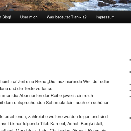
 Blog!
Über mich
Was bedeutet Tian-xia?
Impressum
eint zur Zeit eine Reihe „Die faszinierende Welt der edlen
 plane und die Texte verfasse.
men die Abonnenten der Reihe jeweils ein reich
it dem entsprechenden Schmuckstein; auch ein schöner
ts erschienen, zahlreiche weitere werden folgen und sind
asst bisher folgende Titel: Karneol, Achat, Bergkristall,
ethyst, Mondstein, Jade, Chalcedon, Granat, Bernstein,