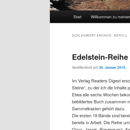
Hauptmenü
Start
Willkommen zu meinem
SCHLAGWORT-ARCHIVE:
BERYLL
Edelstein-Reihe
Veröffentlicht am
30. Januar 2015
Im Verlag Readers Digest ersch
Steine“, zu der ich die Inhalte
Etwa alle sechs Wochen bekom
bebildertes Buch zusammen m
Sammelkasten gehört dazu.
Die ersten 19 Bände sind berei
bereits in Arbeit. Die Reihe umf
Onyx, Jaspis, Rosenquarz, Am