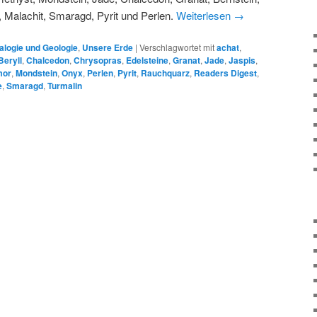
s, Malachit, Smaragd, Pyrit und Perlen.
Weiterlesen
→
alogie und Geologie
,
Unsere Erde
|
Verschlagwortet mit
achat
,
Beryll
,
Chalcedon
,
Chrysopras
,
Edelsteine
,
Granat
,
Jade
,
Jaspis
,
mor
,
Mondstein
,
Onyx
,
Perlen
,
Pyrit
,
Rauchquarz
,
Readers Digest
,
e
,
Smaragd
,
Turmalin