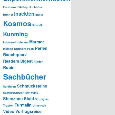
Facebook
FitzRoy
Hochöfen
Insekten
Hühner
Inulin
Kosmos
Kristalle
Kunming
Marmor
Laktose-Intoleranz
Perlen
Methan
Nutztiere
Pech
Rauchquarz
Readers Digest
Rinder
Rubin
Sachbücher
Schmucksteine
Sardinien
Schwarzwurzeln
Schweine
Shenzhen
Stahl
Sturmglas
Turmalin
Tropfen
Urmensch
Video
Vortragsreise