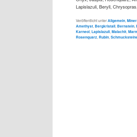
Lapislazuli, Beryll, Chrysopra
Veröffentlicht unter
Allgemein
,
Miner
Amethyst
,
Bergkristall
,
Bernstein
,
Karneol
,
Lapislazuli
,
Malachit
,
Mar
Rosenquarz
,
Rubin
,
Schmuckstein