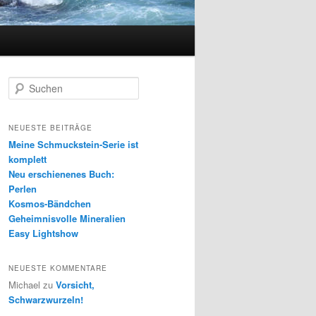
S
u
c
h
NEUESTE BEITRÄGE
e
Meine Schmuckstein-Serie ist
n
komplett
Neu erschienenes Buch:
Perlen
Kosmos-Bändchen
Geheimnisvolle Mineralien
Easy Lightshow
NEUESTE KOMMENTARE
Michael
zu
Vorsicht,
Schwarzwurzeln!