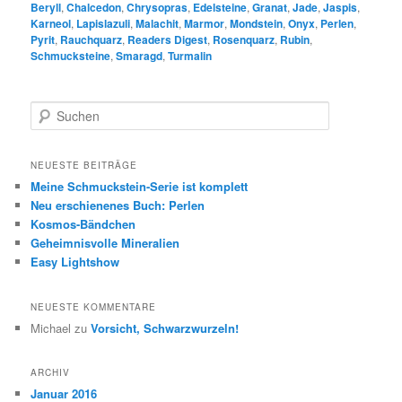
Beryll
,
Chalcedon
,
Chrysopras
,
Edelsteine
,
Granat
,
Jade
,
Jaspis
,
Karneol
,
Lapislazuli
,
Malachit
,
Marmor
,
Mondstein
,
Onyx
,
Perlen
,
Pyrit
,
Rauchquarz
,
Readers Digest
,
Rosenquarz
,
Rubin
,
Schmucksteine
,
Smaragd
,
Turmalin
S
u
c
h
NEUESTE BEITRÄGE
e
Meine Schmuckstein-Serie ist komplett
n
Neu erschienenes Buch: Perlen
Kosmos-Bändchen
Geheimnisvolle Mineralien
Easy Lightshow
NEUESTE KOMMENTARE
Michael
zu
Vorsicht, Schwarzwurzeln!
ARCHIV
Januar 2016