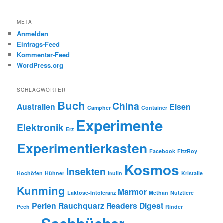
META
Anmelden
Eintrags-Feed
Kommentar-Feed
WordPress.org
SCHLAGWÖRTER
Buch
China
Australien
Eisen
Campher
Container
Experimente
Elektronik
Erz
Experimentierkasten
Facebook
FitzRoy
Kosmos
Insekten
Hochöfen
Hühner
Inulin
Kristalle
Kunming
Marmor
Laktose-Intoleranz
Methan
Nutztiere
Perlen
Rauchquarz
Readers Digest
Pech
Rinder