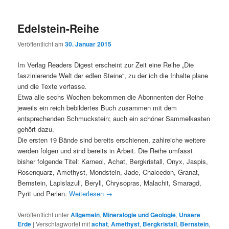
Edelstein-Reihe
Veröffentlicht am
30. Januar 2015
Im Verlag Readers Digest erscheint zur Zeit eine Reihe „Die
faszinierende Welt der edlen Steine“, zu der ich die Inhalte plane
und die Texte verfasse.
Etwa alle sechs Wochen bekommen die Abonnenten der Reihe
jeweils ein reich bebildertes Buch zusammen mit dem
entsprechenden Schmuckstein; auch ein schöner Sammelkasten
gehört dazu.
Die ersten 19 Bände sind bereits erschienen, zahlreiche weitere
werden folgen und sind bereits in Arbeit. Die Reihe umfasst
bisher folgende Titel: Karneol, Achat, Bergkristall, Onyx, Jaspis,
Rosenquarz, Amethyst, Mondstein, Jade, Chalcedon, Granat,
Bernstein, Lapislazuli, Beryll, Chrysopras, Malachit, Smaragd,
Pyrit und Perlen.
Weiterlesen
→
Veröffentlicht unter
Allgemein
,
Mineralogie und Geologie
,
Unsere
Erde
|
Verschlagwortet mit
achat
,
Amethyst
,
Bergkristall
,
Bernstein
,