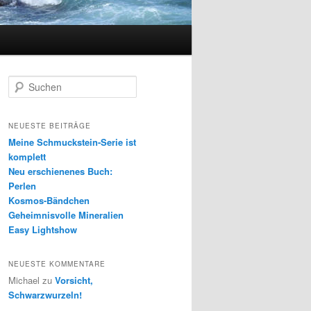
S
u
c
h
NEUESTE BEITRÄGE
e
Meine Schmuckstein-Serie ist
n
komplett
Neu erschienenes Buch:
Perlen
Kosmos-Bändchen
Geheimnisvolle Mineralien
Easy Lightshow
NEUESTE KOMMENTARE
Michael
zu
Vorsicht,
Schwarzwurzeln!