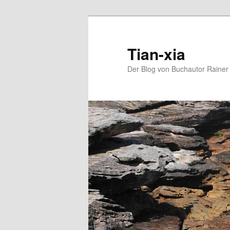
Zum
Zum
Inhalt
sekundären
wechseln
Inhalt
Tian-xia
wechseln
Der Blog von Buchautor Rainer 