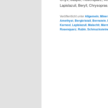
Lapislazuli, Beryll, Chrysopra
Veröffentlicht unter
Allgemein
,
Miner
Amethyst
,
Bergkristall
,
Bernstein
,
Karneol
,
Lapislazuli
,
Malachit
,
Mar
Rosenquarz
,
Rubin
,
Schmuckstein