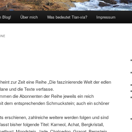
 Blog!
Über mich
Was bedeutet Tian-xia?
Impressum
INE
eint zur Zeit eine Reihe „Die faszinierende Welt der edlen
 plane und die Texte verfasse.
men die Abonnenten der Reihe jeweils ein reich
it dem entsprechenden Schmuckstein; auch ein schöner
ts erschienen, zahlreiche weitere werden folgen und sind
asst bisher folgende Titel: Karneol, Achat, Bergkristall,
ethyst, Mondstein, Jade, Chalcedon, Granat, Bernstein,