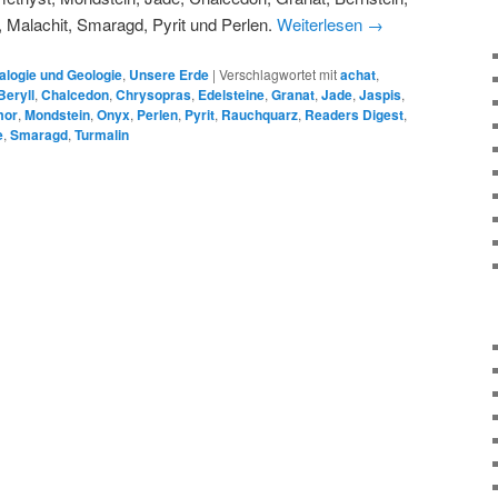
s, Malachit, Smaragd, Pyrit und Perlen.
Weiterlesen
→
alogie und Geologie
,
Unsere Erde
|
Verschlagwortet mit
achat
,
Beryll
,
Chalcedon
,
Chrysopras
,
Edelsteine
,
Granat
,
Jade
,
Jaspis
,
mor
,
Mondstein
,
Onyx
,
Perlen
,
Pyrit
,
Rauchquarz
,
Readers Digest
,
e
,
Smaragd
,
Turmalin