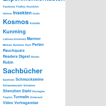
Facebook
FitzRoy
Hochöfen
Insekten
Hühner
Inulin
Kosmos
Kristalle
Kunming
Marmor
Laktose-Intoleranz
Perlen
Methan
Nutztiere
Pech
Rauchquarz
Readers Digest
Rinder
Rubin
Sachbücher
Schmucksteine
Sardinien
Schwarzwurzeln
Schweine
Shenzhen
Stahl
Sturmglas
Turmalin
Tropfen
Urmensch
Video
Vortragsreise