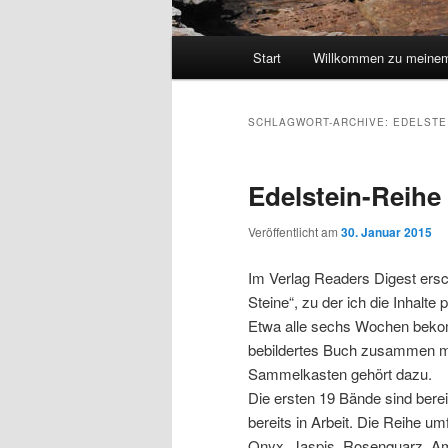
Hauptmenü
Start
Willkommen zu meinem
SCHLAGWORT-ARCHIVE:
EDELSTE
Edelstein-Reihe
Veröffentlicht am
30. Januar 2015
Im Verlag Readers Digest ersch
Steine“, zu der ich die Inhalte
Etwa alle sechs Wochen bekom
bebildertes Buch zusammen m
Sammelkasten gehört dazu.
Die ersten 19 Bände sind berei
bereits in Arbeit. Die Reihe umf
Onyx, Jaspis, Rosenquarz, Am