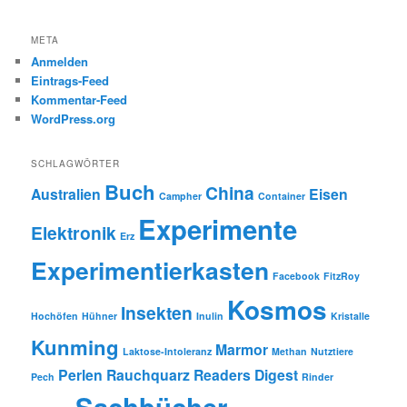
META
Anmelden
Eintrags-Feed
Kommentar-Feed
WordPress.org
SCHLAGWÖRTER
Buch
China
Australien
Eisen
Campher
Container
Experimente
Elektronik
Erz
Experimentierkasten
Facebook
FitzRoy
Kosmos
Insekten
Hochöfen
Hühner
Inulin
Kristalle
Kunming
Marmor
Laktose-Intoleranz
Methan
Nutztiere
Perlen
Rauchquarz
Readers Digest
Pech
Rinder