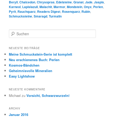
Beryll
,
Chalcedon
,
Chrysopras
,
Edelsteine
,
Granat
,
Jade
,
Jaspis
,
Karneol
,
Lapislazuli
,
Malachit
,
Marmor
,
Mondstein
,
Onyx
,
Perlen
,
Pyrit
,
Rauchquarz
,
Readers Digest
,
Rosenquarz
,
Rubin
,
Schmucksteine
,
Smaragd
,
Turmalin
S
u
c
h
NEUESTE BEITRÄGE
e
Meine Schmuckstein-Serie ist komplett
n
Neu erschienenes Buch: Perlen
Kosmos-Bändchen
Geheimnisvolle Mineralien
Easy Lightshow
NEUESTE KOMMENTARE
Michael
zu
Vorsicht, Schwarzwurzeln!
ARCHIV
Januar 2016