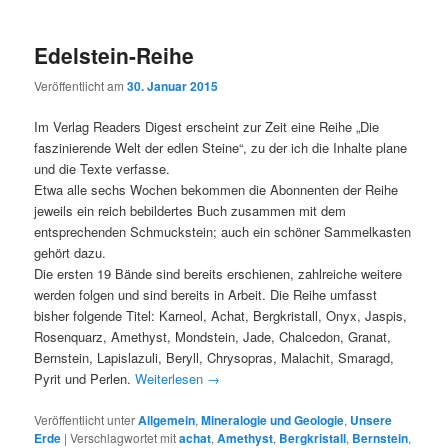
Edelstein-Reihe
Veröffentlicht am
30. Januar 2015
Im Verlag Readers Digest erscheint zur Zeit eine Reihe „Die
faszinierende Welt der edlen Steine“, zu der ich die Inhalte plane
und die Texte verfasse.
Etwa alle sechs Wochen bekommen die Abonnenten der Reihe
jeweils ein reich bebildertes Buch zusammen mit dem
entsprechenden Schmuckstein; auch ein schöner Sammelkasten
gehört dazu.
Die ersten 19 Bände sind bereits erschienen, zahlreiche weitere
werden folgen und sind bereits in Arbeit. Die Reihe umfasst
bisher folgende Titel: Karneol, Achat, Bergkristall, Onyx, Jaspis,
Rosenquarz, Amethyst, Mondstein, Jade, Chalcedon, Granat,
Bernstein, Lapislazuli, Beryll, Chrysopras, Malachit, Smaragd,
Pyrit und Perlen.
Weiterlesen
→
Veröffentlicht unter
Allgemein
,
Mineralogie und Geologie
,
Unsere
Erde
|
Verschlagwortet mit
achat
,
Amethyst
,
Bergkristall
,
Bernstein
,